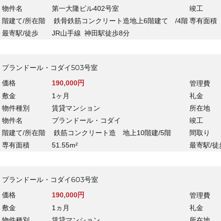
物件名
第一大隆ビル402号室
竣工
階建て/所在階
鉄骨鉄筋コンクリート造地上6階建て /4階
専有面積
最寄駅/徒歩
JR山手線
神田駅徒歩8分
プランドール・コダイ503号室
価格
190,000円
管理費
敷金
1ヶ月
礼金
物件種別
賃貸マンション
所在地
物件名
プランドール・コダイ
竣工
階建て/所在階
鉄筋コンクリート造 地上10階建/5階
間取り
専有面積
51.55m²
最寄駅/徒
プランドール・コダイ603号室
価格
190,000円
管理費
敷金
1ヵ月
礼金
物件種別
賃貸マンション
所在地