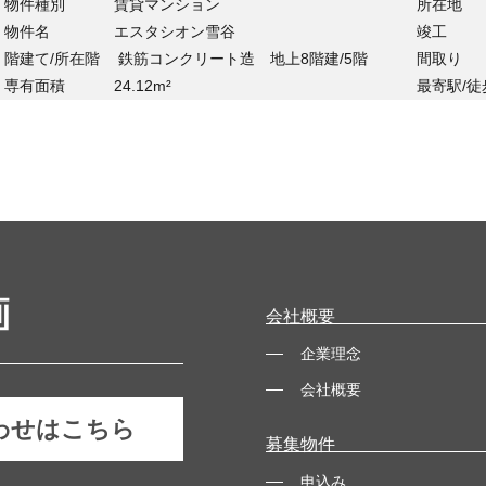
物件種別
賃貸マンション
所在地
物件名
エスタシオン雪谷
竣工
階建て/所在階
鉄筋コンクリート造 地上8階建/5階
間取り
専有面積
24.12m²
最寄駅/徒
会社概要
企業理念
会社概要
わせはこちら
募集物件
申込み