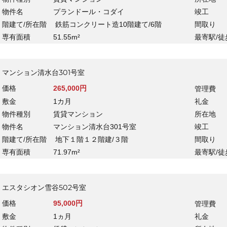
物件名
プランドール・コダイ
竣工
階建て/所在階
鉄筋コンクリート造10階建て/6階
間取り
専有面積
51.55m²
最寄駅/徒
マンション清水台301号室
価格
265,000円
管理費
敷金
1カ月
礼金
物件種別
賃貸マンション
所在地
物件名
マンション清水台301号室
竣工
階建て/所在階
地下１階１２階建/３階
間取り
専有面積
71.97m²
最寄駅/徒
エスタシオン雪谷502号室
価格
95,000円
管理費
敷金
1ヵ月
礼金