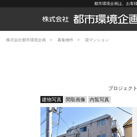
都市環境企画は、お客
株式会社都市環境企画
>
募集物件
>
貸マンション
プロジェク
建物写真
間取画像
内覧写真