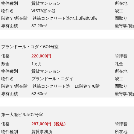
物件種別
賃貸マンション
所在地
物件名
VISTA富ヶ谷
竣工
階建て/所在階
鉄筋コンクリート造地上3階建/3階
間取り
専有面積
37.26m²
最寄駅/徒
プランドール・コダイ601号室
価格
220,000円
管理費
敷金
1ヵ月
礼金
物件種別
賃貸マンション
所在地
物件名
プランドール・コダイ
竣工
階建て/所在階
鉄筋コンクリート造 10階建て/6階
間取り
専有面積
52.60m²
最寄駅/徒
第一大隆ビル402号室
価格
297,000円（税込）
管理費
物件種別
賃貸事務所
所在地